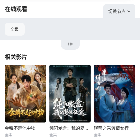
在线观看
切换节点
全集
相关影片
金鳞不是池中物
纯阳龙盒：我的复仇征途
聊斋之采渡倩女行
金鳞不是池中物
纯阳龙盒：我的复仇征途
聊斋之采渡倩女行
全集
全集
全集
王必可＆许幻幻
师彬＆吕洁
蓝博＆岳雨婷