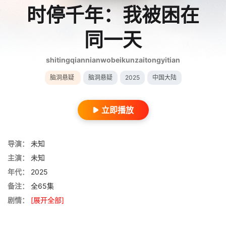
时停千年：我被困在
同一天
shitingqiannianwobeikunzaitongyitian
脑洞悬疑
脑洞悬疑
2025
中国大陆
立即播放
导演：
未知
主演：
未知
年代：
2025
备注：
全65集
剧情：
[展开全部]