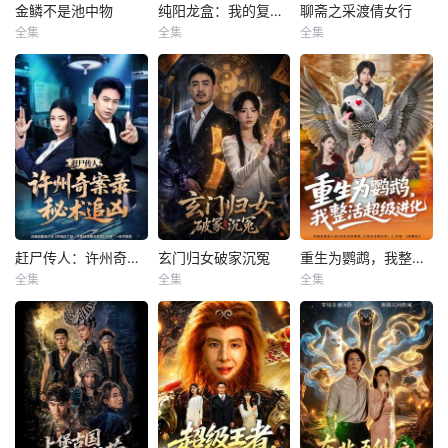
金鳞不是池中物
纯阳龙盒：我的复仇征途
聊斋之采渡倩女行
金鳞不是池中物
纯阳龙盒：我的复仇征途
聊斋之采渡倩女行
全集
全集
全集
王必可＆许幻幻
师彬＆吕洁
蓝博＆岳雨婷
金鳞不是池中物
纯阳龙盒：我的复
聊斋之采渡倩女行
仇征途
赶尸传人：许州奇案录秘术追凶
玄门归女破家沉冤
重生为鹦鹉，我整活超级进化
赶尸传人：许州奇案录秘术追凶
玄门归女破家沉冤
重生为鹦鹉，我整活超级进化
全集
全集
全集
刘相奇＆童欣
黄婧童＆肖尧
王钰威＆王琳惠
赶尸传人：许州奇
玄门归女破家沉冤
重生为鹦鹉，我整
案录秘术追凶
活超级进化