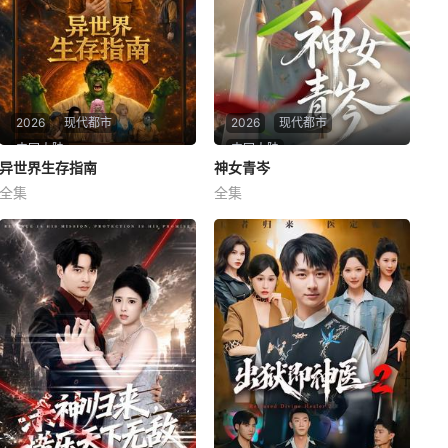
2026
现代都市
2026
现代都市
中国大陆
中国大陆
异世界生存指南
异世界生存指南
神女青岑
神女青岑
全集
全集
韩旭＆吕杺瑶＆魏尊＆夏清＆金林
李芮峤＆张媛媛
异世界生存指南
神女青岑