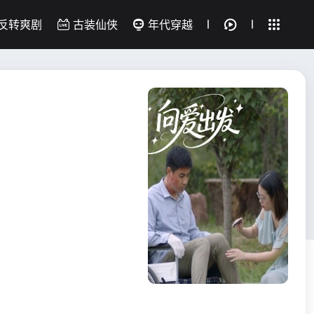
反转爽剧
古装仙侠
年代穿越
返回首页