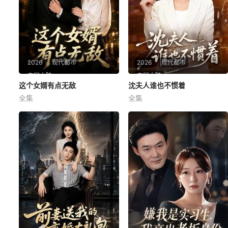
2026
现代都市
2026
现代都市
中国大陆
中国大陆
这个女婿有点无敌
这个女婿有点无敌
沈夫人谁也不惯着
沈夫人谁也不惯着
全集
全集
苏泓奕＆秦璐瑶
范瑞雪＆宋骏
这个女婿有点无敌＆刚退婚就
沈夫人谁也不惯着
被国民女神表白了