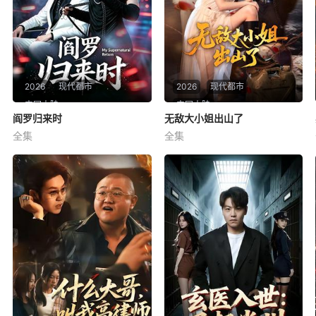
2026
现代都市
2026
现代都市
中国大陆
中国大陆
阎罗归来时
阎罗归来时
无敌大小姐出山了
无敌大小姐出山了
全集
全集
卢文洁＆谢伊博
陈俊羽＆孙义宸＆郭亚宁
阎罗归来时
无敌大小姐出山了