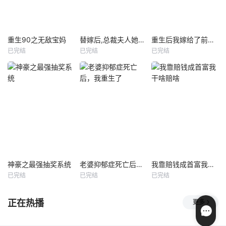
重生90之无敌宝妈
替嫁后,总裁夫人她马甲爆了
重生后我嫁给了前任他哥
重生90之无敌宝妈
替嫁后,总裁夫人她马甲爆了
重生后我嫁给了前任他哥
已完结
已完结
已完结
未知
未知
未知
重生90之无敌宝妈
替嫁后,总裁夫人她
重生后我嫁给了前
马甲爆了
任他哥
技巧
如遇视频无法播放或加载速度慢，可尝试切换播放节点或者切换解析
神豪之最强抽奖系统
老婆抑郁症死亡后，我重生了
我靠赔钱成首富我干啥赔啥
神豪之最强抽奖系统
老婆抑郁症死亡后，我重生了
我靠赔钱成首富我干啥赔啥
已完结
已完结
已完结
未知
未知
未知
神豪之最强抽奖系
老婆抑郁症死亡
我靠赔钱成首富我
正在热播
更多
统
后，我重生了
干啥赔啥