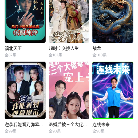
镇北天王
超时空交换人生
战龙
镇北天王
超时空交换人生
战龙
全87集
全101集
全100集
未知
未知
未知
不败神话叶无道，
一人便可扭转战
局，当之无愧的三
军神帅！为找寻当
年救我之人，隱藏
身份却被众人瞧不
起！原來是我认错
了那个善良的她，
这婚我不結了！重
回巅峰，给她想要
逆袭我能看到弹幕提示
退婚后被三个大佬哥哥宠上天
连线未来
逆袭我能看到弹幕提示
退婚后被三个大佬哥哥宠上天
连线未来
的一切！
全99集
全90集
全90集
未知
未知
未知