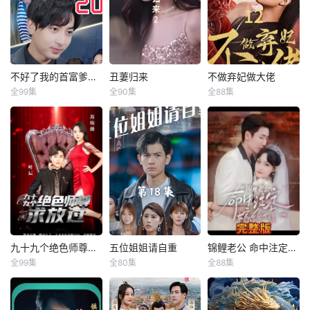
间，老婆却和我离
婚！我的另一个身
份竟还是顶级集团
总裁，既然你错
过，就算你无缘！
不好了我的首富爹找到我了
丑萋归来
不做弃妃做大佬
不好了我的首富爹找到我了
丑萋归来
不做弃妃做大佬
全99集
全90集
全88集
未知
未知
未知
九十九个绝色师尊求放过
五位姐姐请自重
锦鲤老公 命中注定嫁给你
九十九个绝色师尊求放过
五位姐姐请自重
锦鲤老公 命中注定嫁给你
全99集
全80集
全88集
未知
未知
未知