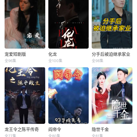
员，却阴差阳错相
到了美女总裁！当
天就拉去领证，既
然我是有老婆的人
了，下一秒，吩咐
战神手下，准备千
亿合同外加最豪华
的別墅当聘礼！
宠爱短剧版
化龙
分手后被迫继承家业
宠爱短剧版
化龙
分手后被迫继承家业
全96集
全100集
全98集
未知
未知
未知
权势滔天的豪门少
爷隐藏身份在都市
历练三年，没想到
竟然意外和美女总
裁发生了一夜情，
还有了孩子？！
龙王令之陈平传奇
阎帝令
隐世千金
龙王令之陈平传奇
阎帝令
隐世千金
全77集
全80集
全81集