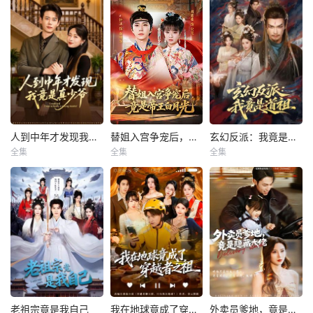
暴君听我心声：爱
下山寻凶，竟被七
什么，三叔公竟是
卿竟是女儿身
个师姐宠成废柴
在世仙人
人到中年才发现我竟是真少爷
替姐入宫争宠后，竟是帝王白月光
玄幻反派：我竟是道祖
人到中年才发现我竟是真少爷
替姐入宫争宠后，竟是帝王白月光
玄幻反派：我竟是道祖
全集
全集
全集
罗鹏＆丁榆
钟正＆刘嘉蔓
吴元成＆胡珈怡
人到中年才发现我
替姐入宫争宠后，
玄幻反派：我竟是
竟是真少爷
竟是帝王白月光
道祖
老祖宗竟是我自己
我在地球竟成了穿越者之祖
外卖员爹地，竟是隐藏大佬