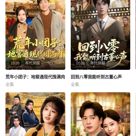
2026
年代穿越
2026
年代穿越
中国大陆
中国大陆
荒年小团子：地窖通现代囤满肉
荒年小团子：地窖通现代囤满肉
回到八零我能听到古董心声
回到八零我能听到古董心声
全集
全集
周逸峰＆钰泽
莫书铭＆孙溪
荒年小团子：地窖通现代囤满
回到八零我能听到古董心声
肉