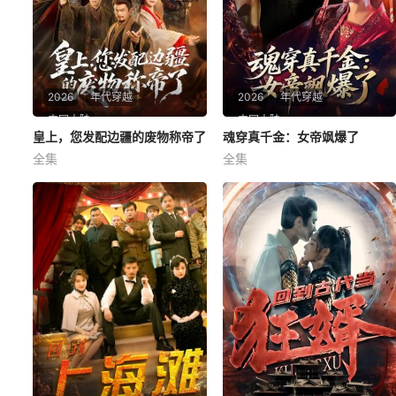
2026
年代穿越
2026
年代穿越
中国大陆
中国大陆
皇上，您发配边疆的废物称帝了
皇上，您发配边疆的废物称帝了
魂穿真千金：女帝飒爆了
魂穿真千金：女帝飒爆了
全集
全集
冯俊熙＆李浠雯
沈帆＆包玺希
皇上，您发配边疆的废物称帝
魂穿真千金：女帝飒爆了
了