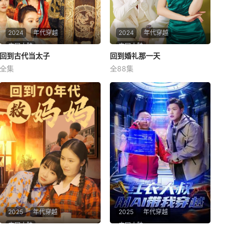
2024
年代穿越
2024
年代穿越
中国大陆
中国大陆
回到古代当太子
回到古代当太子
回到婚礼那一天
回到婚礼那一天
全集
全88集
未知
未知
2025
年代穿越
2025
年代穿越
中国大陆
中国大陆