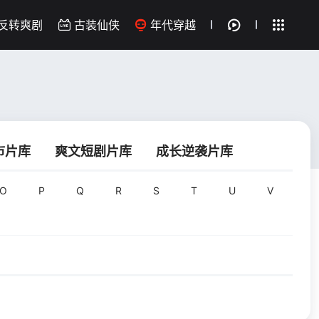
反转爽剧
古装仙侠
年代穿越
返回首页
市片库
爽文短剧片库
成长逆袭片库
O
P
Q
R
S
T
U
V