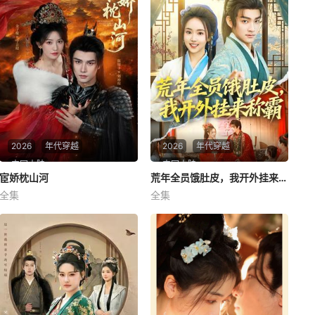
2026
年代穿越
2026
年代穿越
中国大陆
中国大陆
宦娇枕山河
宦娇枕山河
荒年全员饿肚皮，我开外挂来称霸
荒年全员饿肚皮，我开外挂来称霸
全集
全集
陈瑞丰＆金子璇
赵子麒&何子雯
宦娇枕山河
荒年全员饿肚皮，我开外挂来
称霸