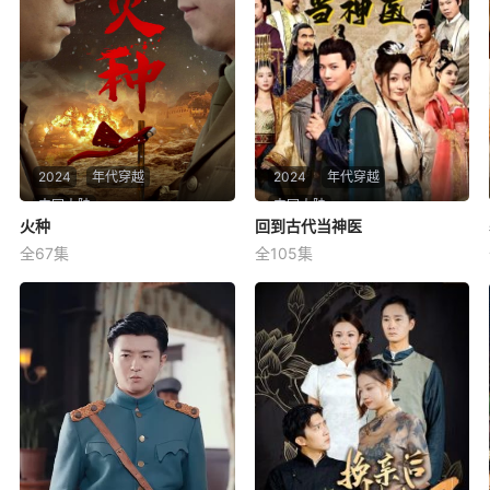
2024
年代穿越
2024
年代穿越
中国大陆
中国大陆
火种
火种
回到古代当神医
回到古代当神医
全67集
全105集
未知
未知