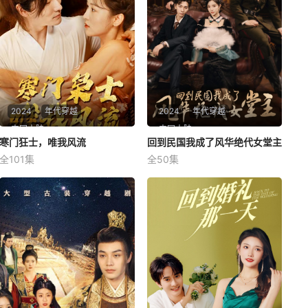
2024
年代穿越
2024
年代穿越
中国大陆
中国大陆
寒门狂士，唯我风流
寒门狂士，唯我风流
回到民国我成了风华绝代女堂主
回到民国我成了风华绝代女堂主
全101集
全50集
未知
未知