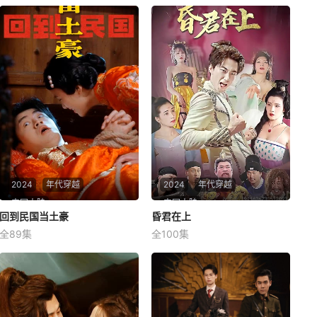
2024
年代穿越
2024
年代穿越
中国大陆
中国大陆
回到民国当土豪
回到民国当土豪
昏君在上
昏君在上
全89集
全100集
未知
未知