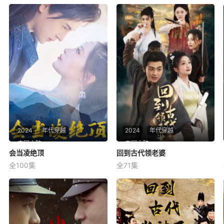
2024
年代穿越
2024
年代穿越
中国大陆
中国大陆
会当凌绝顶
会当凌绝顶
回到古代领老婆
回到古代领老婆
全100集
全71集
未知
未知