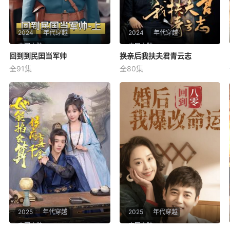
2024
年代穿越
2024
年代穿越
中国大陆
中国大陆
回到到民囯当军帅
回到到民囯当军帅
换亲后我扶夫君青云志
换亲后我扶夫君青云志
全91集
全80集
未知
未知
2025
年代穿越
2025
年代穿越
中国大陆
中国大陆