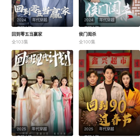
2024
年代穿越
2024
年代穿越
中国大陆
中国大陆
回到零五当赢家
回到零五当赢家
侯门闺杀
侯门闺杀
全103集
全100集
未知
未知
2025
年代穿越
2025
年代穿越
中国大陆
中国大陆