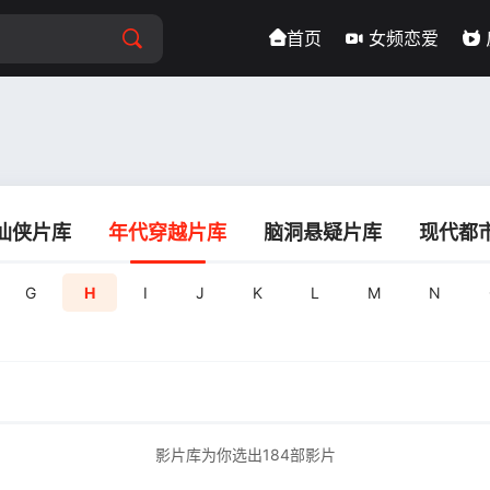
首页
女频恋爱
仙侠片库
年代穿越片库
脑洞悬疑片库
现代都
G
H
I
J
K
L
M
N
影片库为你选出
184
部影片