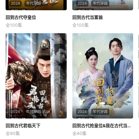
2024
年代穿越
2024
年代穿越
中国大陆
中国大陆
回到古代夺皇位
回到古代夺皇位
回到古代当富翁
回到古代当富翁
全100集
全100集
未知
未知
2024
年代穿越
2024
年代穿越
中国大陆
中国大陆
回到古代君临天下
回到古代君临天下
回到古代抢皇位&我在古代当皇子
回到古代抢皇位&我在古代当皇子
全90集
全40集
未知
未知