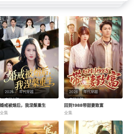
2026
年代穿越
2026
年代穿越
中国大陆
中国大陆
婚戒被熔后，我涅槃重生
婚戒被熔后，我涅槃重生
回到1988带甜妻致富
回到1988带甜妻致富
全集
全集
周颖＆高骏
李秉润&王逸燕
婚戒被熔后，我涅槃重生
回到1988带甜妻致富