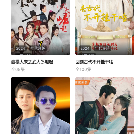
2024
年代穿越
2024
年代穿越
中国大陆
中国大陆
豪横大宋之武大郎崛起
豪横大宋之武大郎崛起
回到古代不开挂干啥
回到古代不开挂干啥
全68集
全100集
未知
未知