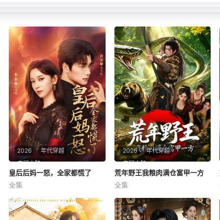
2026
年代穿越
2026
年代穿越
中国大陆
中国大陆
皇后后妈一怒，全家都慌了
皇后后妈一怒，全家都慌了
荒年野王我粮肉满仓富甲一方
荒年野王我粮肉满仓富甲一方
全集
全集
徐霄＆张玉娇
索菲＆董劭辉
皇后后妈一怒，全家都慌了
荒年野王我粮肉满仓富甲一方