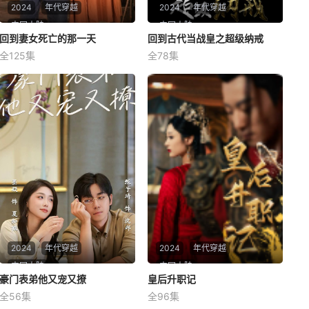
2024
年代穿越
2024
年代穿越
中国大陆
中国大陆
回到妻女死亡的那一天
回到妻女死亡的那一天
回到古代当战皇之超级纳戒
回到古代当战皇之超级纳戒
全125集
全78集
未知
未知
2024
年代穿越
2024
年代穿越
中国大陆
中国大陆
豪门表弟他又宠又撩
豪门表弟他又宠又撩
皇后升职记
皇后升职记
全56集
全96集
未知
未知