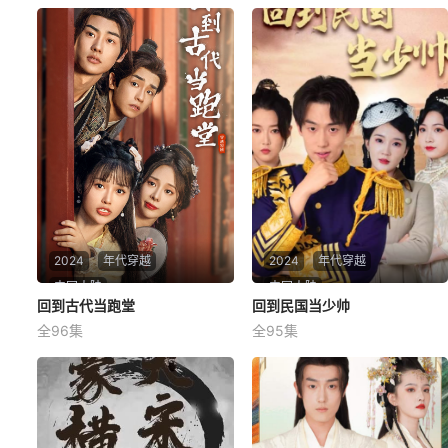
2024
年代穿越
2024
年代穿越
中国大陆
中国大陆
回到古代当跑堂
回到古代当跑堂
回到民国当少帅
回到民国当少帅
全96集
全95集
未知
未知