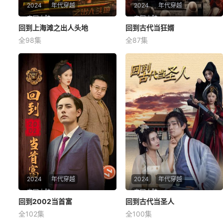
2024
年代穿越
2024
年代穿越
中国大陆
中国大陆
回到上海滩之出人头地
回到上海滩之出人头地
回到古代当狂婿
回到古代当狂婿
全98集
全87集
未知
未知
2024
年代穿越
2024
年代穿越
中国大陆
中国大陆
回到2002当首富
回到2002当首富
回到古代当圣人
回到古代当圣人
全102集
全100集
未知
未知