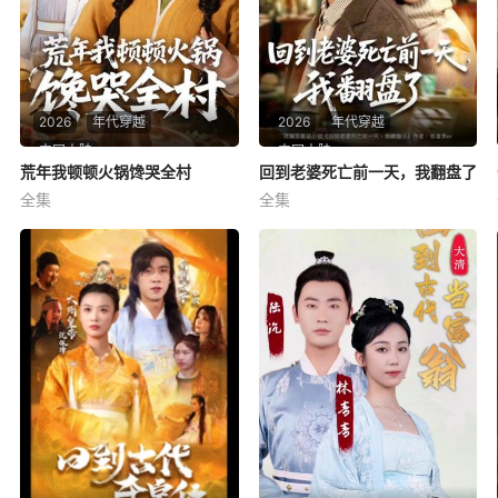
2026
年代穿越
2026
年代穿越
中国大陆
中国大陆
荒年我顿顿火锅馋哭全村
荒年我顿顿火锅馋哭全村
回到老婆死亡前一天，我翻盘了
回到老婆死亡前一天，我翻盘了
全集
全集
宋喃&蒋未
顾嘉轩&史宣洪
荒年我顿顿火锅馋哭全村
回到老婆死亡前一天，我翻盘
了