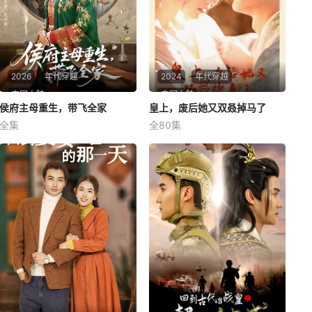
2026
年代穿越
2024
年代穿越
中国大陆
中国大陆
侯府主母重生，带飞全家
侯府主母重生，带飞全家
皇上，废后她又双叒掉马了
皇上，废后她又双叒掉马了
全集
全80集
赵智衡&城城
未知
侯府主母重生，带飞全家