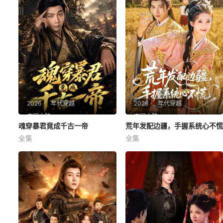
2026
年代穿越
2026
年代穿越
中国大陆
中国大陆
魂穿暴君竟成千古一帝
魂穿暴君竟成千古一帝
荒年发配边疆，手握系统心不慌
荒年发配边疆，手握系统心不慌
全集
全集
张玉轩＆俞俙
邢亦凌&星靖洋
魂穿暴君竟成千古一帝
荒年发配边疆，手握系统心不
慌